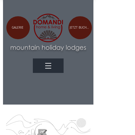
GALERIE
JETZT BUCHEN
m
ountain holiday lodges