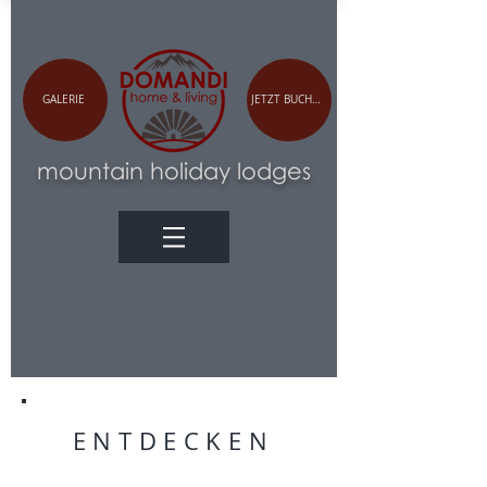
GALERIE
JETZT BUCHEN
m
ountain holiday lodges
ENTDECKEN