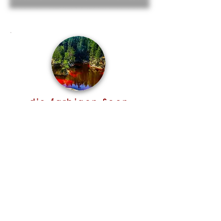
die farbigen Seen
4 verschieden farbige Seen durch
Mineralabbau
Wieściszowice 58, 58-410
Wieściszowice
www.kolorowejeziorka.pl/