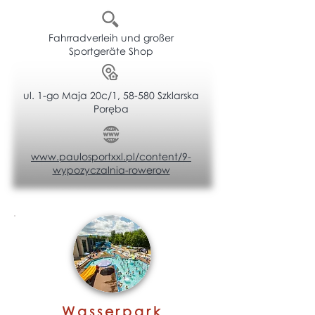
Fahrradverleih und großer
Sportgeräte Shop
ul. 1-go Maja 20c/1, 58-580 Szklarska
Poręba
www.paulosportxxl.pl/content/9-
wypozyczalnia-rowerow
Wasserpark