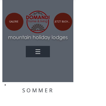
GALERIE
JETZT BUCHEN
m
ountain holiday lodges
SOMMER