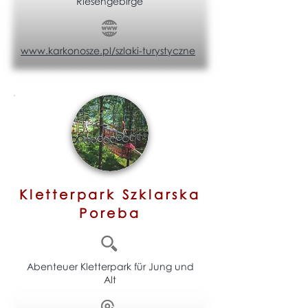
Riesengebirge
www.karkonosze.pl/szlaki-turystyczne
Kletterpark Szklarska
Poreba
Abenteuer Kletterpark für Jung und
Alt