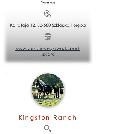
Poreba
Kołłątaja 12, 58-580 Szklarska Poręba
www.karkonosze.pl/wodospad-
szklarki
Kingston Ranch